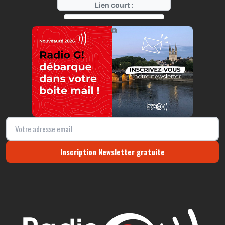
Lien court :
https://radio-g.fr?r388
⧉
Inscription Newsletter gratuite