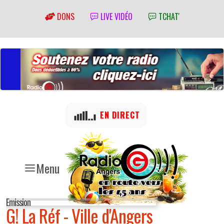
DONS
LIVE VIDÉO
TCHAT'
EN DIRECT
Menu
Emission
G! La Réf - Ville d'Angers