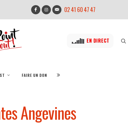
02 41 60 47 47
EN DIRECT
IST
FAIRE UN DON
tes Angevines