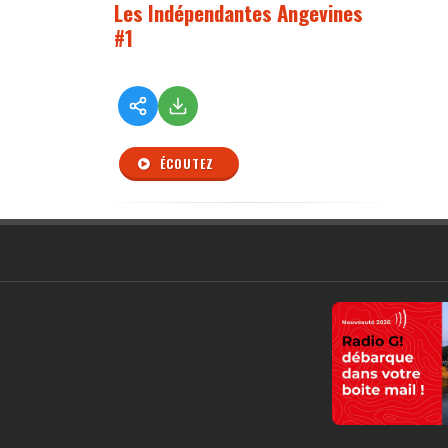
Les Indépendantes Angevines
#1
ÉCOUTEZ