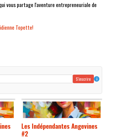
qui vous partage l'aventure entrepreneuriale de
idienne Topette!
S'inscrire
i
ines
Les Indépendantes Angevines
#2