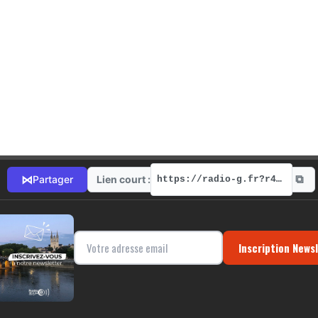
⧉
⋈
Lien court :
Partager
https://radio-g.fr?r409
Inscription News