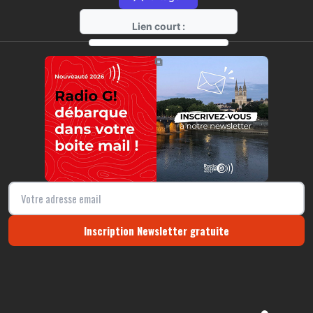
Lien court :
https://radio-g.fr?r269
⧉
Inscription Newsletter gratuite