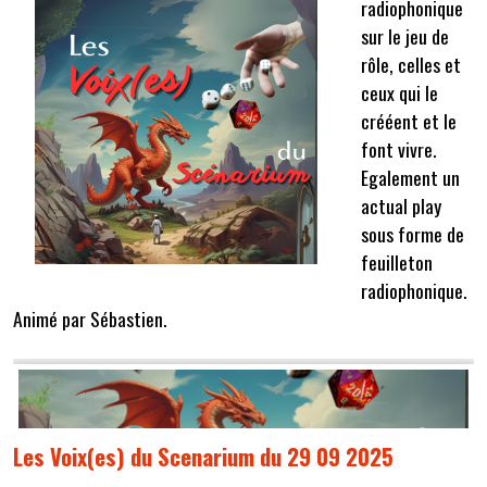
radiophonique
sur le jeu de
rôle, celles et
ceux qui le
crééent et le
font vivre.
Egalement un
actual play
sous forme de
feuilleton
radiophonique.
Animé par Sébastien.
Les Voix(es) du Scenarium du 29 09 2025