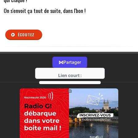
On s'envoit ça tout de suite, dans l'bon !
ÉCOUTEZ
⋈
Partager
Lien court :
https://radio-g.fr?r451
⧉