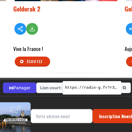
Goldorak 2
Go
Vive la France !
Auj
ÉCOUTEZ
⧉
⋈
Lien court :
Partager
https://radio-g.fr?r371
Inscription News