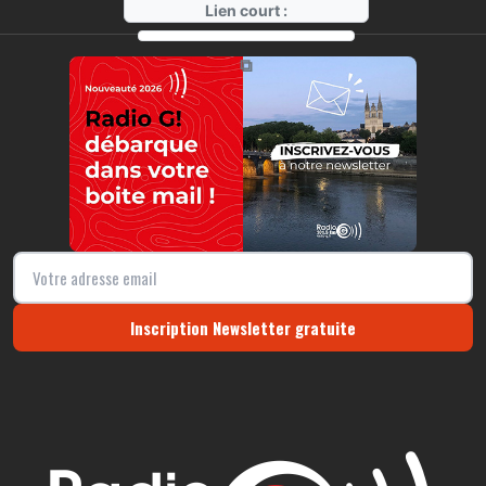
Lien court :
https://radio-g.fr?16516
⧉
Inscription Newsletter gratuite