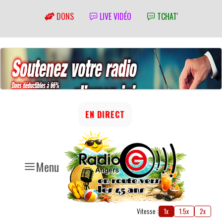
DONS
LIVE VIDÉO
TCHAT'
EN DIRECT
Menu
Vitesse :
1x
1.5x
2x