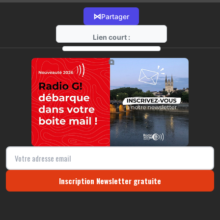
⋈
Partager
Lien court :
https://radio-g.fr?13767
⧉
Inscription Newsletter gratuite