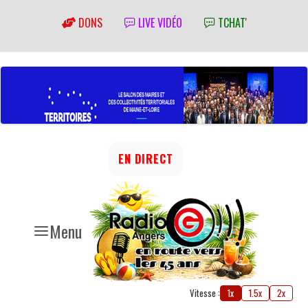
DONS
LIVE VIDÉO
TCHAT'
EN DIRECT
Menu
Vitesse :
1x
1.5x
2x