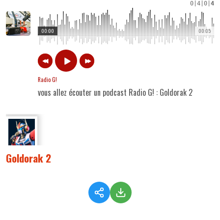
0
|
4
|
0
|
4
00:00
00:05
Radio G!
vous allez écouter un podcast Radio G! : Goldorak 2
Goldorak 2