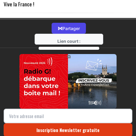
Vive la France !
⋈
Partager
Lien court :
https://radio-g.fr?13246
⧉
Inscription Newsletter gratuite