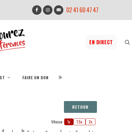
02 41 60 47 47
EN DIRECT
IST
FAIRE UN DON
RETOUR
Vitesse :
1x
1.5x
2x