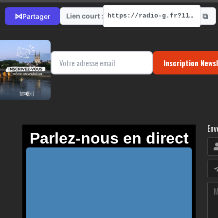
⧉
⋈
Lien court :
Partager
https://radio-g.fr?11340
Inscription News
Env