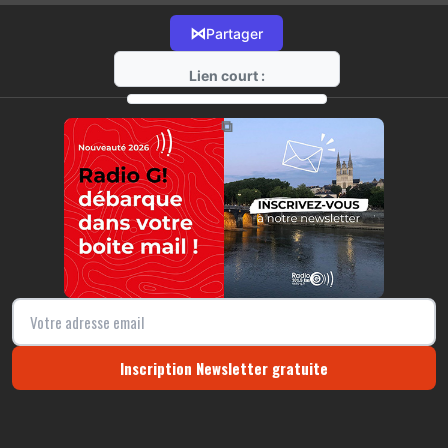
⋈
Partager
Lien court :
https://radio-g.fr?11077
⧉
Inscription Newsletter gratuite