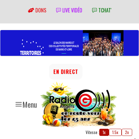
DONS
LIVE VIDÉO
TCHAT'
EN DIRECT
Menu
Vitesse :
1x
1.5x
2x