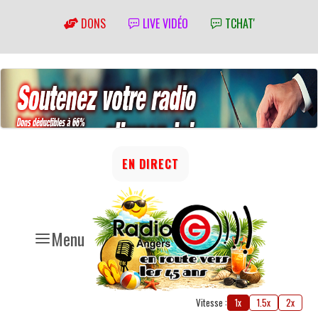
DONS
LIVE VIDÉO
TCHAT'
EN DIRECT
Menu
Vitesse :
1x
1.5x
2x