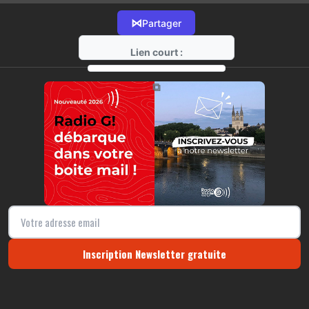
⋈
Partager
Lien court :
https://radio-g.fr?11053
⧉
Inscription Newsletter gratuite