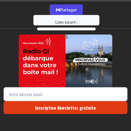
⋈
Partager
Lien court :
https://radio-g.fr?10853
⧉
Inscription Newsletter gratuite