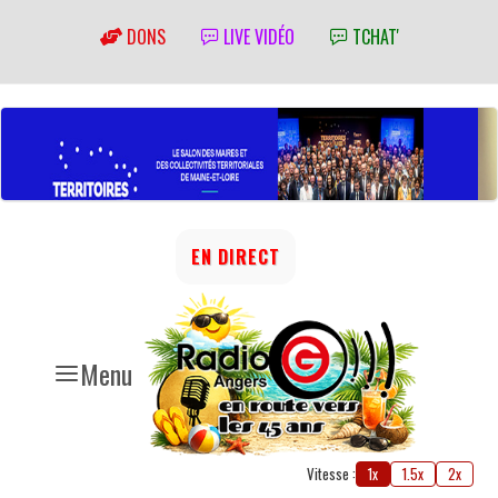
DONS
LIVE VIDÉO
TCHAT'
EN DIRECT
Menu
Vitesse :
1x
1.5x
2x