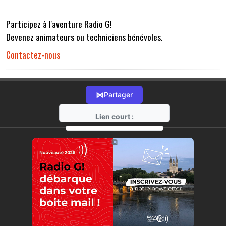
Participez à l'aventure Radio G!
Devenez animateurs ou techniciens bénévoles.
Contactez-nous
⋈
Partager
Lien court :
https://radio-g.fr?r32
⧉