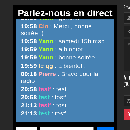
Env
Ant
(10
E