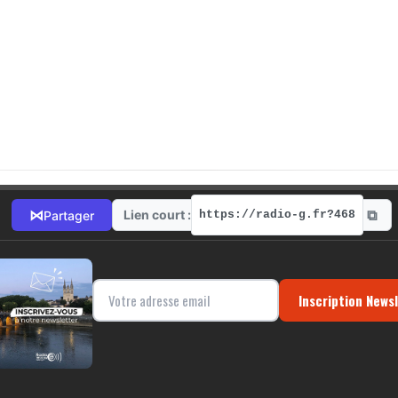
⧉
⋈
Lien court :
Partager
https://radio-g.fr?468
Inscription News