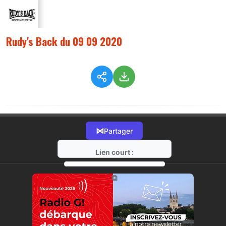
Rudy's Back du 09 09 2020
⋈
Partager
Lien court :
https://radio-g.fr?2791
⧉