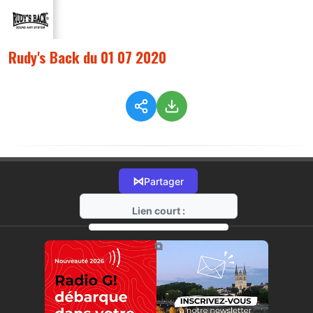
Rudy's Back du 01 07 2020
⋈
Partager
Lien court :
https://radio-g.fr?2449
⧉