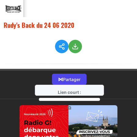
Rudy's Back du 24 06 2020
⋈
Partager
Lien court :
https://radio-g.fr?2416
⧉