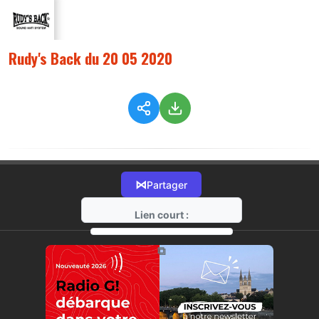
Rudy's Back du 20 05 2020
⋈
Partager
Lien court :
https://radio-g.fr?2232
⧉