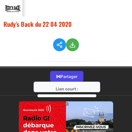
Rudy's Back du 22 04 2020
⋈
Partager
Lien court :
https://radio-g.fr?2070
⧉