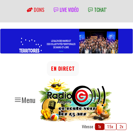
DONS
LIVE VIDÉO
TCHAT'
EN DIRECT
Menu
Vitesse :
1x
1.5x
2x