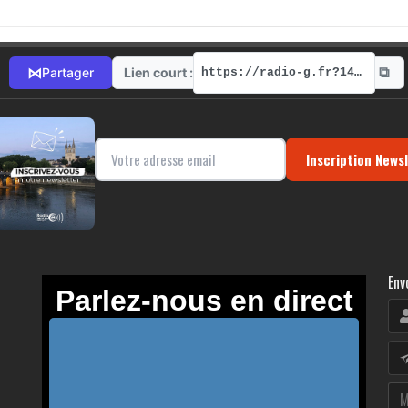
⧉
⋈
Lien court :
Partager
https://radio-g.fr?14230
Inscription News
Env