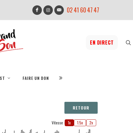
02 41 60 47 47
EN DIRECT
IST
FAIRE UN DON
RETOUR
Vitesse :
1x
1.5x
2x