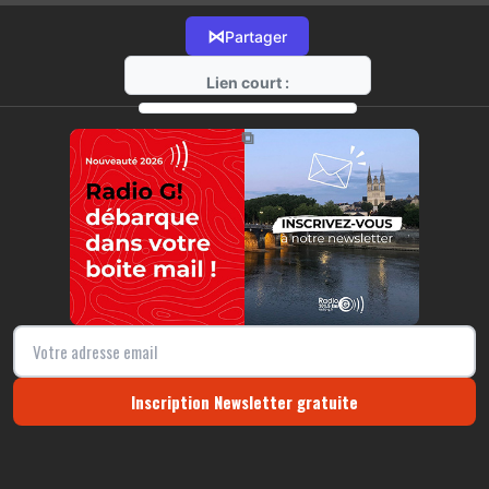
⋈
Partager
Lien court :
https://radio-g.fr?12939
⧉
Inscription Newsletter gratuite