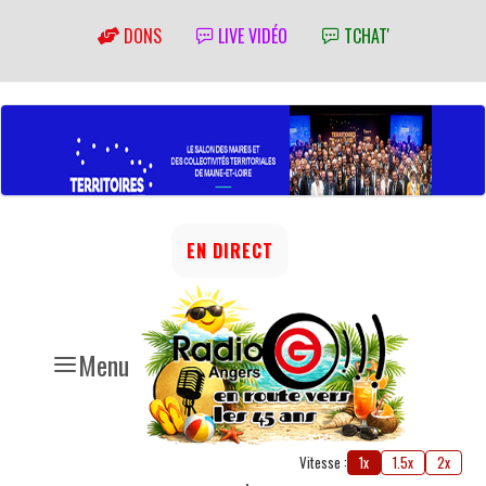
DONS
LIVE VIDÉO
TCHAT'
EN DIRECT
Menu
Vitesse :
1x
1.5x
2x