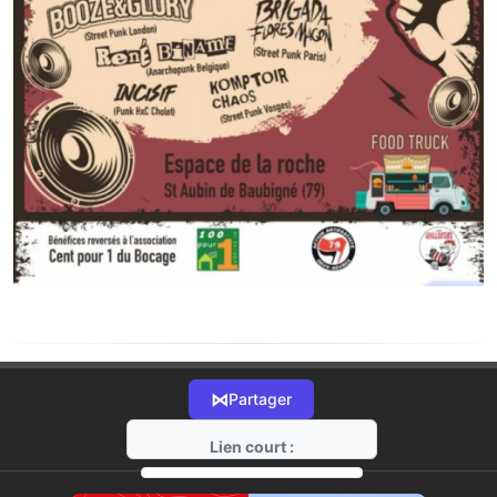
⋈
Partager
Lien court :
https://radio-g.fr?12810