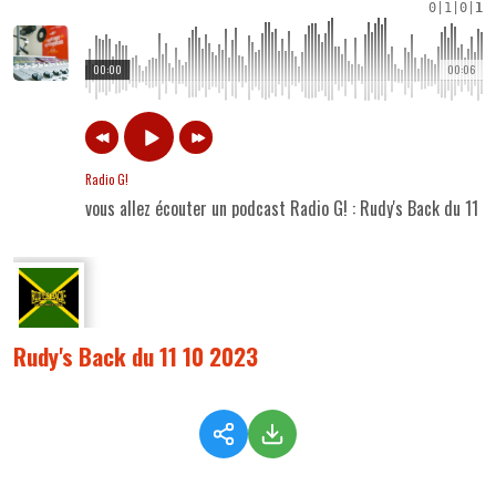
0
|
1
|
0
|
1
00:00
00:06
Radio G!
vous allez écouter un podcast Radio G! : Rudy's Back du 11 
Rudy's Back du 11 10 2023