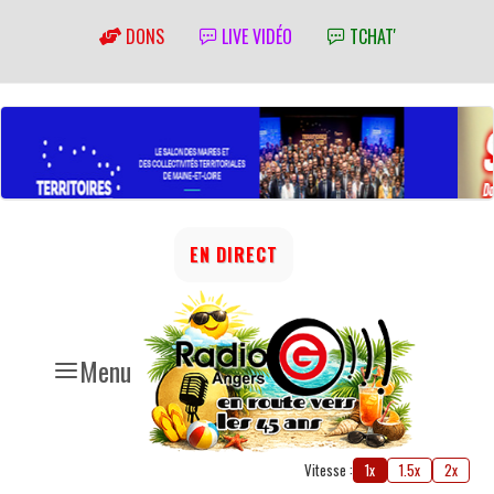
DONS
LIVE VIDÉO
TCHAT'
EN DIRECT
Menu
Vitesse :
1x
1.5x
2x