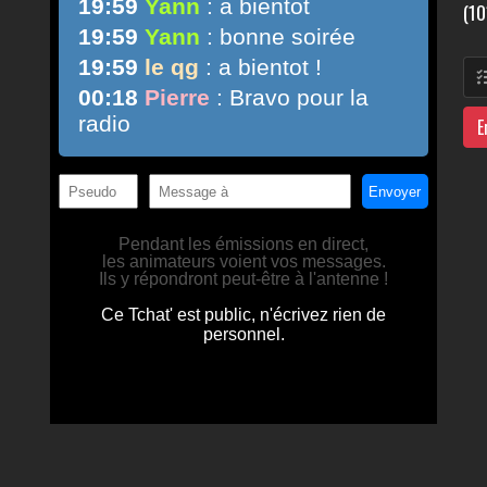
(10
E