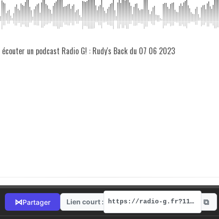
z écouter un podcast Radio G! : Rudy's Back du 07 06 2023
⧉
⋈
Lien court :
Partager
https://radio-g.fr?11751