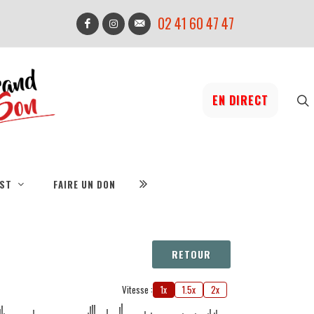
02 41 60 47 47
EN DIRECT
IST
FAIRE UN DON
RETOUR
Vitesse :
1x
1.5x
2x