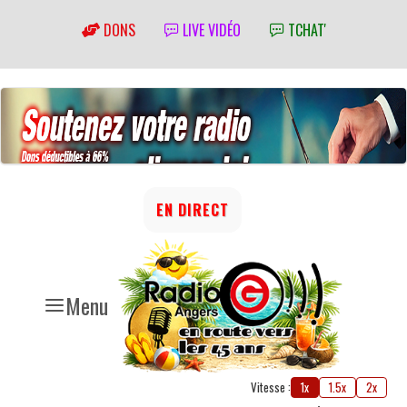
DONS
LIVE VIDÉO
TCHAT'
EN DIRECT
Menu
Vitesse :
1x
1.5x
2x