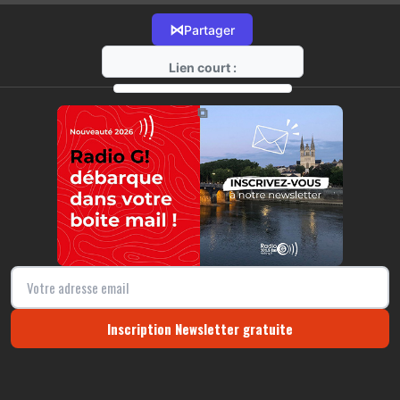
⋈
Partager
Lien court :
https://radio-g.fr?11690
⧉
Inscription Newsletter gratuite