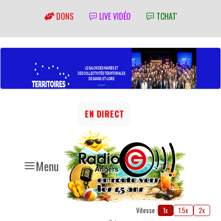
DONS
LIVE VIDÉO
TCHAT'
EN DIRECT
Menu
Vitesse :
1x
1.5x
2x