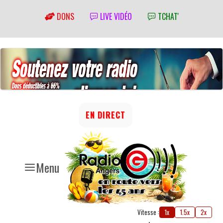
DONS
LIVE VIDÉO
TCHAT'
EN DIRECT
Menu
Vitesse :
1x
1.5x
2x