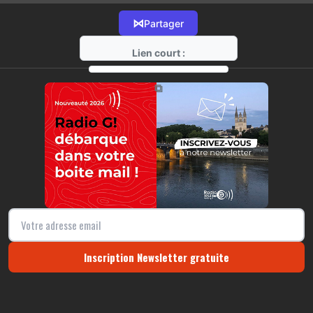
⋈
Partager
Lien court :
https://radio-g.fr?11476
⧉
Inscription Newsletter gratuite