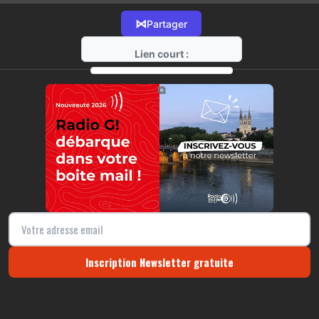
⋈
Partager
Lien court :
https://radio-g.fr?10853
⧉
Inscription Newsletter gratuite