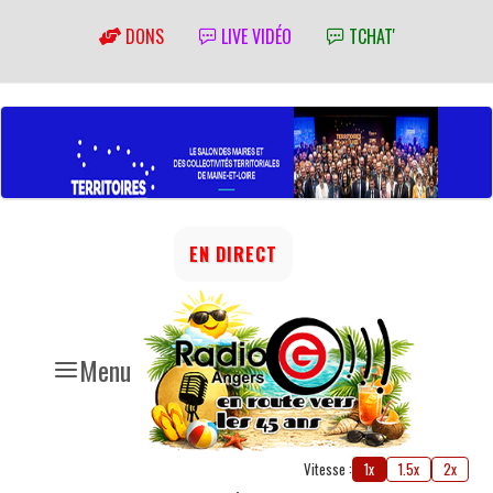
DONS
LIVE VIDÉO
TCHAT'
EN DIRECT
Menu
Vitesse :
1x
1.5x
2x