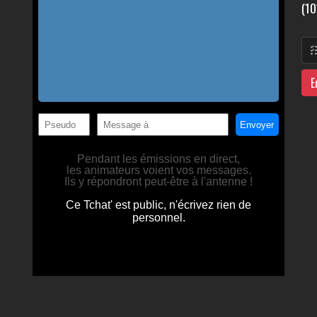
(10
E