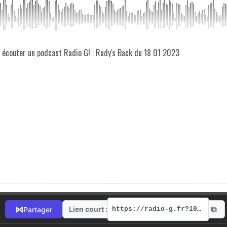
z écouter un podcast Radio G! : Rudy's Back du 18 01 2023
⧉
⋈
Lien court :
Partager
https://radio-g.fr?10620