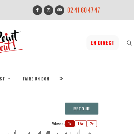
02 41 60 47 47
EN DIRECT
IST
FAIRE UN DON
RETOUR
Vitesse :
1x
1.5x
2x