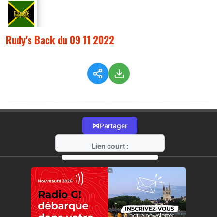
Rudy's Back du 09 11 2022
⋈
Partager
Lien court :
https://radio-g.fr?10062
⧉