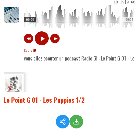
18
|
39
|
9
|
66
00:00
00:04
Radio G!
vous allez écouter un podcast Radio G! : Le Point G 01 - Les
Le Point G 01 - Les Puppies 1/2