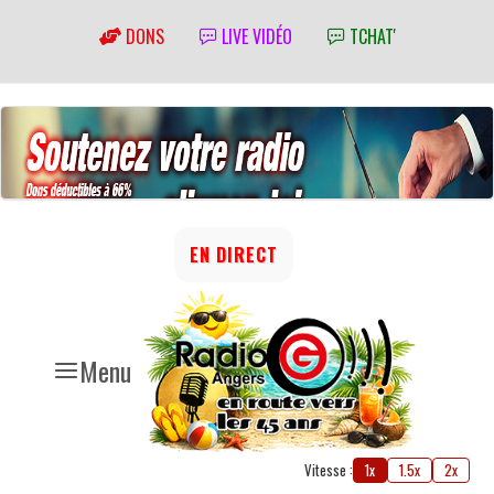
DONS
LIVE VIDÉO
TCHAT'
EN DIRECT
Menu
Vitesse :
1x
1.5x
2x