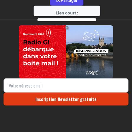
⋈
Partager
Lien court :
https://radio-g.fr?3317
⧉
Inscription Newsletter gratuite