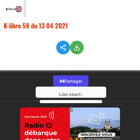
K-libre 58 du 13 04 2021
⋈
Partager
Lien court :
https://radio-g.fr?5734
⧉