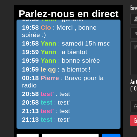
Env
Ant
(10
E