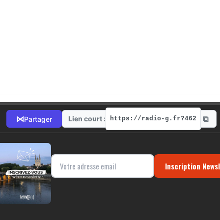
⧉
⋈
Lien court :
Partager
https://radio-g.fr?462
Inscription News