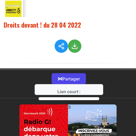
Droits devant ! du 28 04 2022
⋈
Partager
Lien court :
https://radio-g.fr?8185
⧉