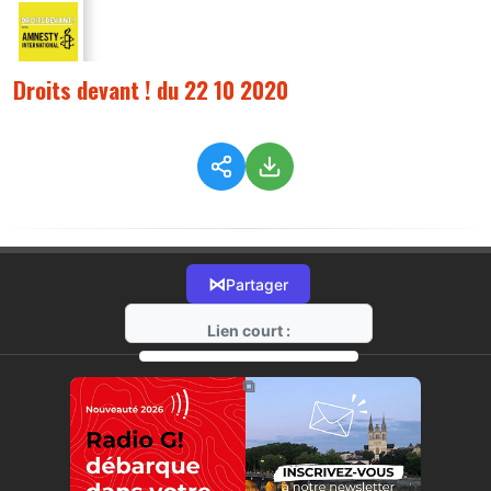
Droits devant ! du 22 10 2020
⋈
Partager
Lien court :
https://radio-g.fr?6029
⧉