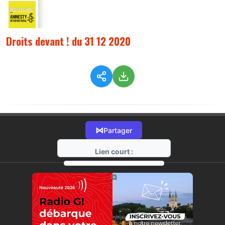
Droits devant ! du 31 12 2020
⋈
Partager
Lien court :
https://radio-g.fr?3433
⧉