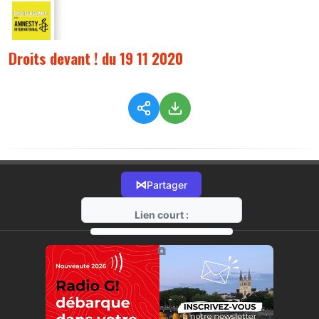
Droits devant ! du 19 11 2020
⋈
Partager
Lien court :
https://radio-g.fr?3180
⧉