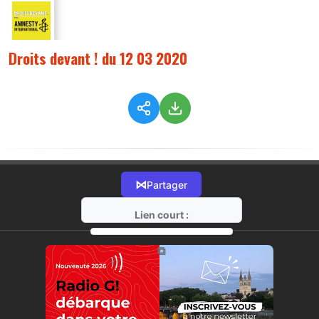
Droits devant ! du 12 03 2020
⋈
Partager
Lien court :
https://radio-g.fr?1611
⧉