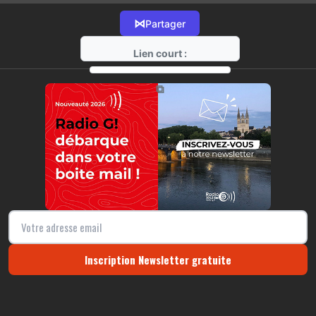
⋈
Partager
Lien court :
https://radio-g.fr?13767
⧉
Inscription Newsletter gratuite