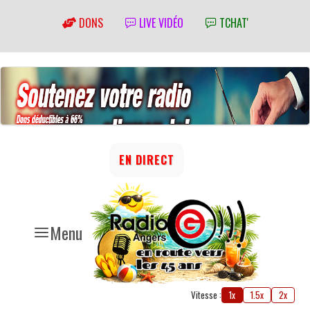
DONS
LIVE VIDÉO
TCHAT'
EN DIRECT
Menu
Vitesse :
1x
1.5x
2x