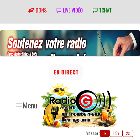
DONS
LIVE VIDÉO
TCHAT'
EN DIRECT
Menu
Vitesse :
1x
1.5x
2x