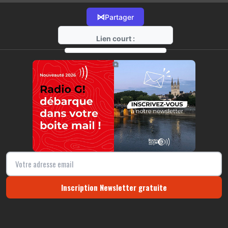
⋈
Partager
Lien court :
https://radio-g.fr?12948
⧉
Inscription Newsletter gratuite