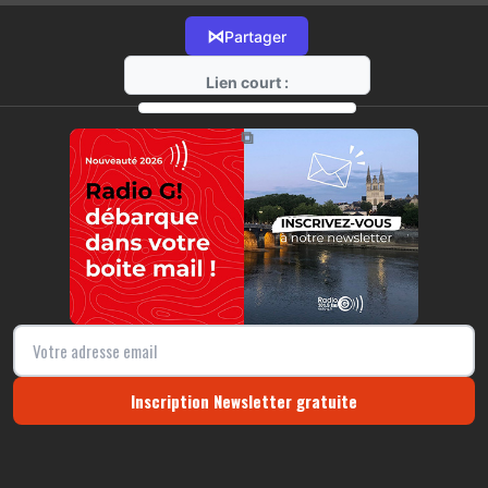
⋈
Partager
Lien court :
https://radio-g.fr?15724
⧉
Inscription Newsletter gratuite