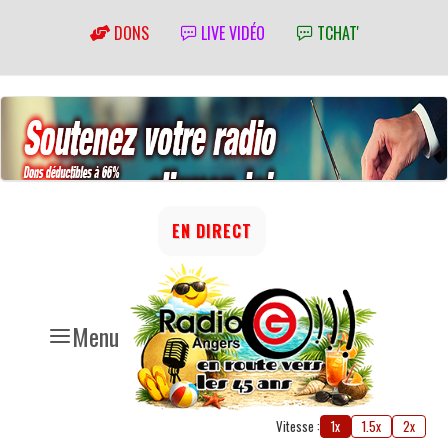
DONS
LIVE VIDÉO
TCHAT'
EN DIRECT
Menu
Vitesse :
1x
1.5x
2x