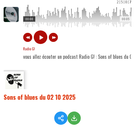
2
|
5
|
0
|
7
00:00
00:05
Radio G!
vous allez écouter un podcast Radio G! : Sons of blues du 0
Sons of blues du 02 10 2025