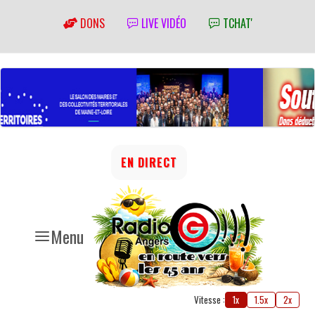
DONS
LIVE VIDÉO
TCHAT'
EN DIRECT
Menu
Vitesse :
1x
1.5x
2x