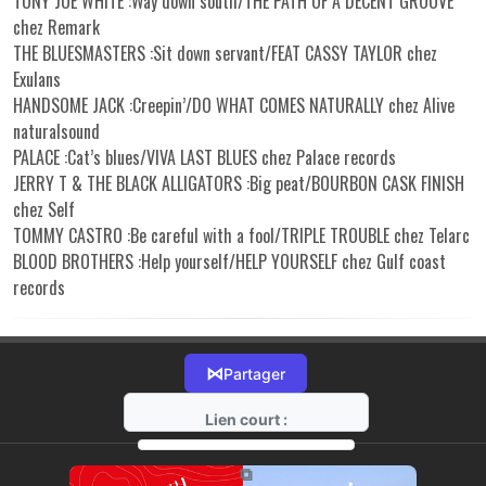
TONY JOE WHITE :Way down south/THE PATH OF A DECENT GROOVE
chez Remark
THE BLUESMASTERS :Sit down servant/FEAT CASSY TAYLOR chez
Exulans
HANDSOME JACK :Creepin’/DO WHAT COMES NATURALLY chez Alive
naturalsound
PALACE :Cat’s blues/VIVA LAST BLUES chez Palace records
JERRY T & THE BLACK ALLIGATORS :Big peat/BOURBON CASK FINISH
chez Self
TOMMY CASTRO :Be careful with a fool/TRIPLE TROUBLE chez Telarc
BLOOD BROTHERS :Help yourself/HELP YOURSELF chez Gulf coast
records
⋈
Partager
Lien court :
https://radio-g.fr?18549
⧉