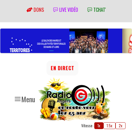
DONS
LIVE VIDÉO
TCHAT'
EN DIRECT
Menu
Vitesse :
1x
1.5x
2x