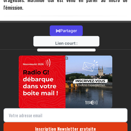
l'émission.
⋈
Partager
Lien court :
https://radio-g.fr?17980
⧉
Inscription Newsletter gratuite