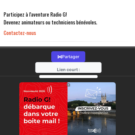
Participez à l'aventure Radio G!
Devenez animateurs ou techniciens bénévoles.
Contactez-nous
⋈
Partager
Lien court :
https://radio-g.fr?r32
⧉