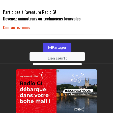
Participez à l'aventure Radio G!
Devenez animateurs ou techniciens bénévoles.
Contactez-nous
⋈
Partager
Lien court :
https://radio-g.fr?r32
⧉