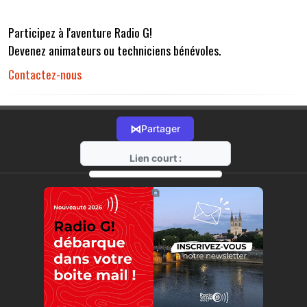
Participez à l'aventure Radio G!
Devenez animateurs ou techniciens bénévoles.
Contactez-nous
⋈
Partager
Lien court :
https://radio-g.fr?r32
⧉