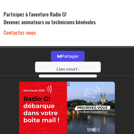
Participez à l'aventure Radio G!
Devenez animateurs ou techniciens bénévoles.
Contactez-nous
⋈
Partager
Lien court :
https://radio-g.fr?r32
⧉