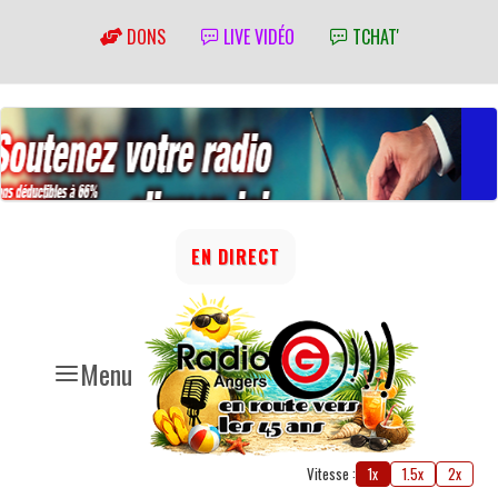
DONS
LIVE VIDÉO
TCHAT'
EN DIRECT
Menu
Vitesse :
1x
1.5x
2x